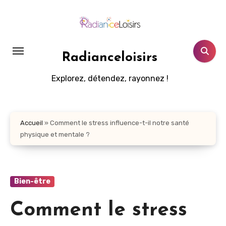
Aller
au
contenu
principal
Radianceloisirs
Explorez, détendez, rayonnez !
Accueil
»
Comment le stress influence-t-il notre santé
physique et mentale ?
Bien-être
Comment le stress