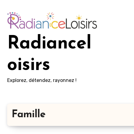
Aller
au
contenu
principal
Radiancel
oisirs
Explorez, détendez, rayonnez !
Famille