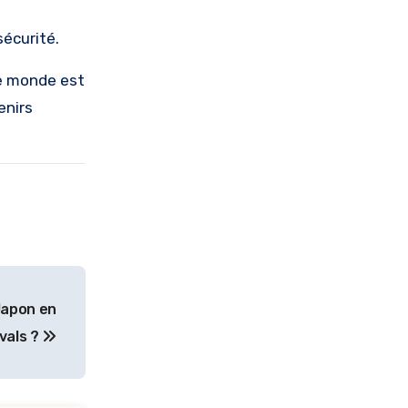
sécurité.
le monde est
enirs
 Japon en
vals ?