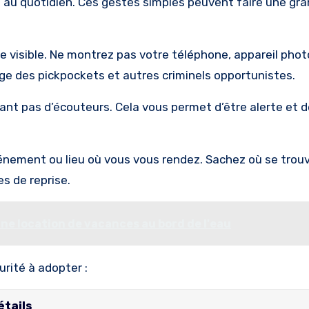
é au quotidien. Ces gestes simples peuvent faire une gr
re visible. Ne montrez pas votre téléphone, appareil phot
ge des pickpockets et autres criminels opportunistes.
nt pas d’écouteurs. Cela vous permet d’être alerte et d
énement ou lieu où vous vous rendez. Sachez où se trouv
es de reprise.
une location de vacances au bord de l'eau
rité à adopter :
étails