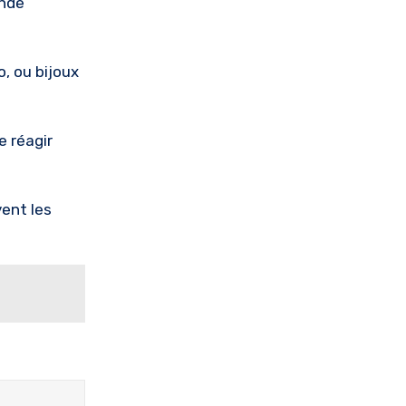
ande
o, ou bijoux
e réagir
ent les