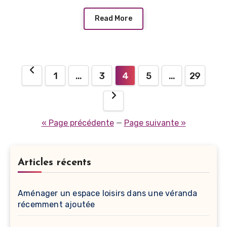
Read More
Pagination
1
…
3
4
5
…
29
des
publications
« Page précédente
—
Page suivante »
Articles récents
Aménager un espace loisirs dans une véranda
récemment ajoutée