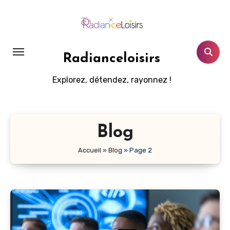
Aller
au
contenu
principal
Radianceloisirs
Explorez, détendez, rayonnez !
Blog
Accueil
»
Blog
»
Page 2