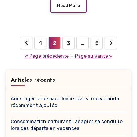
Read More
Pagination
1
2
3
…
5
des
« Page précédente
—
Page suivante »
publications
Articles récents
Aménager un espace loisirs dans une véranda
récemment ajoutée
Consommation carburant : adapter sa conduite
lors des départs en vacances