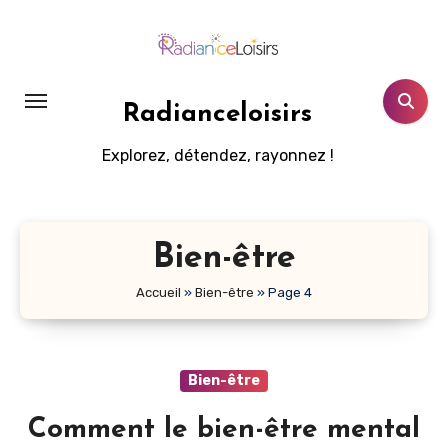
Aller
au
contenu
principal
Radianceloisirs
Explorez, détendez, rayonnez !
Bien-être
Accueil
»
Bien-être
»
Page 4
Bien-être
Comment le bien-être mental