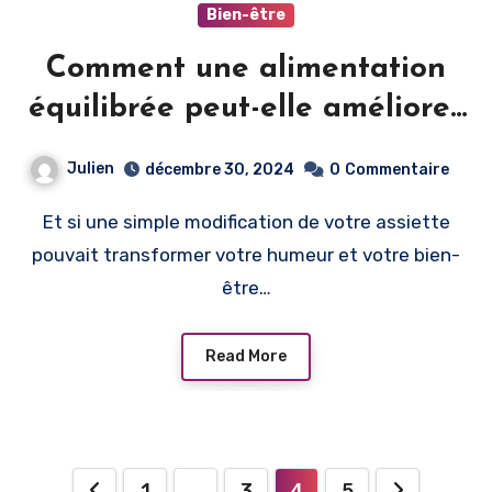
Bien-être
Comment une alimentation
équilibrée peut-elle améliorer
votre bien-être mental ?
Julien
décembre 30, 2024
0
Commentaire
Et si une simple modification de votre assiette
pouvait transformer votre humeur et votre bien-
être…
Read More
Pagination
1
…
3
4
5